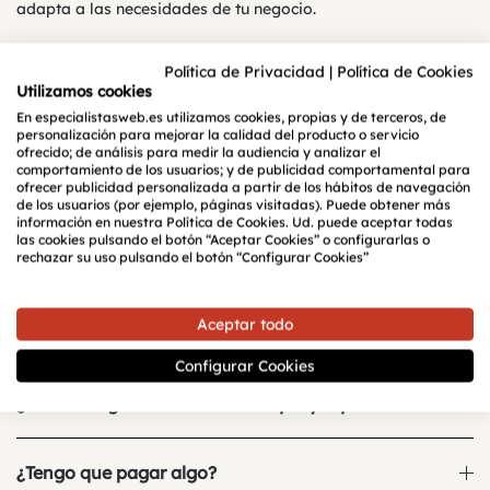
adapta a las necesidades de tu negocio.
Política de Privacidad
|
Política de Cookies
Utilizamos cookies
Preguntas
frecuentes
En especialistasweb.es utilizamos cookies, propias y de terceros, de
personalización para mejorar la calidad del producto o servicio
ofrecido; de análisis para medir la audiencia y analizar el
comportamiento de los usuarios; y de publicidad comportamental para
¿Quiénes pueden recibir esta ayuda?
ofrecer publicidad personalizada a partir de los hábitos de navegación
de los usuarios (por ejemplo, páginas visitadas). Puede obtener más
información en nuestra Política de Cookies. Ud. puede aceptar todas
¿Los que ya hayan usado los 2000€ pueden pedir la
las cookies pulsando el botón “Aceptar Cookies” o configurarlas o
rechazar su uso pulsando el botón “Configurar Cookies”
ampliación de 1000€?
Aceptar todo
¿Cómo pido la ampliación del bono Kit Digital?
Configurar Cookies
¿Puedo elegir el modelo de PC que yo quiera?
¿Tengo que pagar algo?