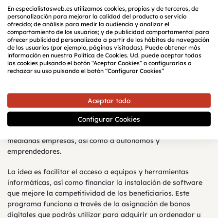
documento que respalde tu situación económica y legal.
En especialistasweb.es utilizamos cookies, propias y de terceros, de
Tener todo en orden no solo agilizará el proceso de solicitud,
personalización para mejorar la calidad del producto o servicio
sino que también aumentará tus posibilidades de éxito.
ofrecido; de análisis para medir la audiencia y analizar el
comportamiento de los usuarios; y de publicidad comportamental para
Recuerda que el Kit Digital está diseñado para impulsar la
ofrecer publicidad personalizada a partir de los hábitos de navegación
digitalización de las pequeñas y medianas empresas, por lo
de los usuarios (por ejemplo, páginas visitadas). Puede obtener más
que demostrar tu compromiso con la transformación digital
información en nuestra Política de Cookies. Ud. puede aceptar todas
las cookies pulsando el botón “Aceptar Cookies” o configurarlas o
puede ser un factor clave en la evaluación de tu solicitud.
rechazar su uso pulsando el botón “Configurar Cookies”
¿Qué es el Kit Digital y cómo funciona?
Aceptar todo
Configurar Cookies
El Kit Digital es un programa impulsado por el Gobierno de
España que busca promover la digitalización de pequeñas y
medianas empresas, así como a autónomos y
emprendedores.
La idea es facilitar el acceso a equipos y herramientas
informáticas, así como financiar la instalación de software
que mejore la competitividad de los beneficiarios. Este
programa funciona a través de la asignación de bonos
digitales que podrás utilizar para adquirir un ordenador u